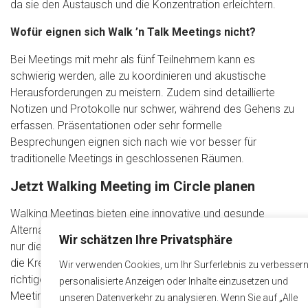
da sie den Austausch und die Konzentration erleichtern.
Wofür eignen sich Walk ’n Talk Meetings nicht?
Bei Meetings mit mehr als fünf Teilnehmern kann es
schwierig werden, alle zu koordinieren und akustische
Herausforderungen zu meistern. Zudem sind detaillierte
Notizen und Protokolle nur schwer, während des Gehens zu
erfassen. Präsentationen oder sehr formelle
Besprechungen eignen sich nach wie vor besser für
traditionelle Meetings in geschlossenen Räumen.
Jetzt Walking Meeting im Circle planen
Walking Meetings bieten eine innovative und gesunde
Alternative zu herkömmlichen Meetings. Sie fördern nicht
Wir schätzen Ihre Privatsphäre
nur die körperliche und geistige Gesundheit, sondern auch
die Kreativität, Kommunikation und Produktivität. Mit der
Wir verwenden Cookies, um Ihr Surferlebnis zu verbessern
richtigen Planung und Durchführung können Walk ’n Talk
personalisierte Anzeigen oder Inhalte einzusetzen und
Meetings zu einem wertvollen Bestandteil des Arbeitsalltags
unseren Datenverkehr zu analysieren. Wenn Sie auf „Alle